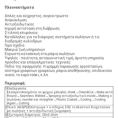
Πλεονεκτήματα
Απλός και εύχρηστος, συγκεντρώστε
Ανακύκλωση
Αντιοξειδωτικός
Ισχυρή αντίσταση στη διάβρωση
Στιλπνή επιφάνεια
Κατάλληλος για τα διάφορες συστήματα σωλήνων ή τις
διαδρομές κυλίνδρων
Γερό σχέδιο
Μακριά ζωή υπηρεσιών
Εύρωστη κατασκευή στα ράφια σωλήνων
Υψηλός - ποιότητα, ανταγωνιστική τιμή, άριστη υπηρεσία,
πρόοδος και επαγγελματικές τεχνικές
Πεδίο της εφαρμογής: Η γραμμή παραγωγής εργοστασίων,
σύστημα γραφείων γραφείων, ράφια αποθήκευσης, επιδεικνύει
ικανό, το καροτσάκι, κ.λπ.
Περιγραφή:
1
Επεξεργασία:
Ελασματοποιημένος εν ψυχρώ χάλυβας sheet→Clean&Cut→Make αυτό
Round→Seamless Welded→Spraying αντιοξειδωτικό inside→Making ο
σωλήνας rounder και straighter→Plastic Coated→Cooling→Cooling
Again→Cutting
2
Υλικό: ABS|PE|Επίστρωμα + ο σίδηρος ESD το πλαστικό διοχετεύουν
με σωλήνες + αντιοξειδωτική ζωγραφική
3
Εξωτερική διάμετρος: 28±0.2mm