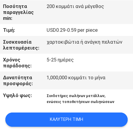
ΈΛΕΓΧΟΣ
Ποσότητα
200 κομμάτι ανά μέγεθος
παραγγελίας
min:
ΜΑΣ
Τιμή:
USD0.29-0.59 per piece
ΕΛΆΤΕ
ΣΕ
Συσκευασία
χαρτοκιβώτια ή ανάγκη πελατών
λεπτομέρειες:
ΕΠΑΦΉ
Χρόνος
5-25 ημέρες
ΜΕ
παράδοσης:
Δυνατότητα
1,000,000 κομμάτι το μήνα
ΕΙΔΉΣΕΙΣ
προσφοράς:
Υψηλό φως:
,
Συνδετήρες σωλήνων μετάλλων
ΠΕΡΙΠΤΏΣΕΙΣ
ενώσεις τοποθετήσεων σωληνώσεων
ΖΗΤΉΣΤΕ
ΚΑΛΎΤΕΡΗ ΤΙΜΉ
ΈΝΑ