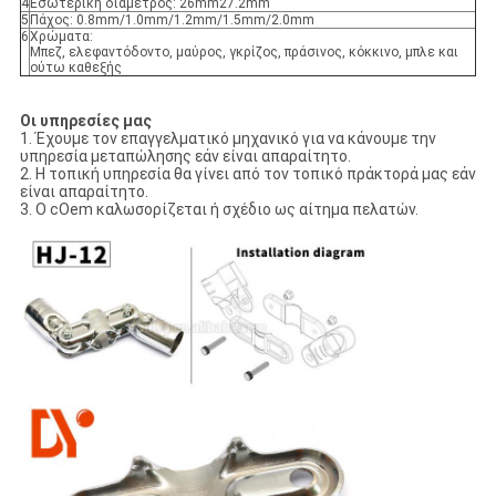
4
Εσωτερική διάμετρος: 26mm27.2mm
5
Πάχος: 0.8mm/1.0mm/1.2mm/1.5mm/2.0mm
6
Χρώματα:
Μπεζ, ελεφαντόδοντο, μαύρος, γκρίζος, πράσινος, κόκκινο, μπλε και
ούτω καθεξής
Οι υπηρεσίες μας
1. Έχουμε τον επαγγελματικό μηχανικό για να κάνουμε την
υπηρεσία μεταπώλησης εάν είναι απαραίτητο.
2. Η τοπική υπηρεσία θα γίνει από τον τοπικό πράκτορά μας εάν
είναι απαραίτητο.
3. Ο cOem καλωσορίζεται ή σχέδιο ως αίτημα πελατών.