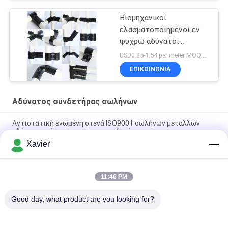
Βιομηχανικοί
ελασματοποιημένοι εν
ψυχρώ αδύνατοι
συνδετήρες σωλήνων
USD0.85-1.54 per meter MOQ:600 μέτρα
μετάλλων για τον πάγκο
ΕΠΙΚΟΙΝΩΝΊΑ
εργασίας ESD/τον
πίνακα εργασίας
Αδύνατος συνδετήρας σωλήνων
Αντιστατική ενωμένη στενά ISO9001 σωλήνων μετάλλων
αδύνατη κρύο πιστοποίηση συνδετήρων
Xavier
Το πάχος 2.3mm σωλήνας μετάλλων ενώνει/ένωση ραφιών
σωλήνων για το σύστημα γραφείων γραφείων
11:46 PM
Το αντιστατικό αδύνατο κρύο συνδετήρων σωλήνων ένωσε
στενά τον τοίχο 2.0mm πυκνά για συγκεντρώνει τη γραμμή
Good day, what product are you looking for?
Λαϊκή κατηγορία
Όλα