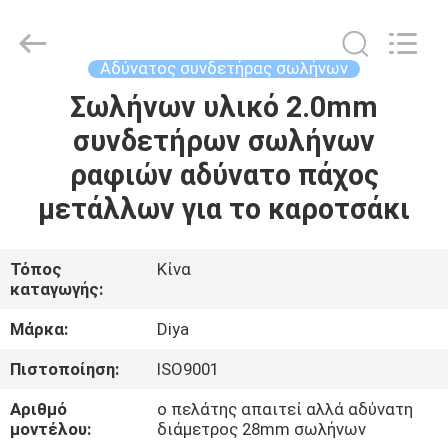
Diya
Industrial
Equipment
Co.,
Ltd..
Αδύνατος συνδετήρας σωλήνων
All
Rights
Reserved.
Σωλήνων υλικό 2.0mm
ΣΠΊΤΙ
συνδετήρων σωλήνων
ΠΡΟΪΌΝΤΑ
ραφιών αδύνατο πάχος
μετάλλων για το καροτσάκι
ΠΕΡΊΠΟΥ
ΕΜΕΊΣ
Τόπος
Κίνα
καταγωγής:
ΓΎΡΟΣ
Μάρκα:
Diya
ΕΡΓΟΣΤΑΣΊΩΝ
Πιστοποίηση:
ISO9001
Αριθμό
ο πελάτης απαιτεί αλλά αδύνατη
ΠΟΙΟΤΙΚΌΣ
μοντέλου:
διάμετρος 28mm σωλήνων