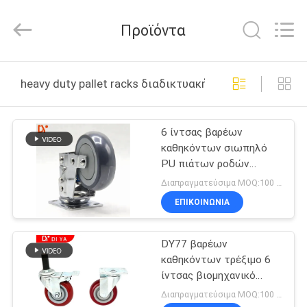
Diya
Industrial
Equipment
Προϊόντα
Co.,
Ltd..
All
Rights
Reserved.
ΣΠΊΤΙ
heavy duty pallet racks διαδικτυακή κατασκευή
ΠΡΟΪΌΝΤΑ
6 ίντσας βαρέων
καθηκόντων σιωπηλό
ΠΕΡΊΠΟΥ
PU πιάτων ροδών
ΕΜΕΊΣ
τροχίσκων στροφέων
Διαπραγματεύσιμα MOQ:100 σύνολα
βιομηχανικό
ΕΠΙΚΟΙΝΩΝΊΑ
ΓΎΡΟΣ
DY77 βαρέων
ΕΡΓΟΣΤΑΣΊΩΝ
καθηκόντων τρέξιμο 6
ίντσας βιομηχανικό
ΠΟΙΟΤΙΚΌΣ
σιδήρου στροφέων
Διαπραγματεύσιμα MOQ:100 σύνολα