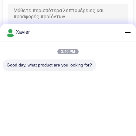
Xavier
3:40 PM
Good day, what product are you looking for?
Λαϊκή κατηγορία
Όλα
Αδύνατος 
Αδύνατος Σωλήνας
Συνδετήρας 
Σωλήνων
Συσκευές Για 
Τρόπος Τροχιάς 
Σπασμένους 
Placon
Σωλήνες
Αδύνατος Σωλήνας 
Συνδετήρας 