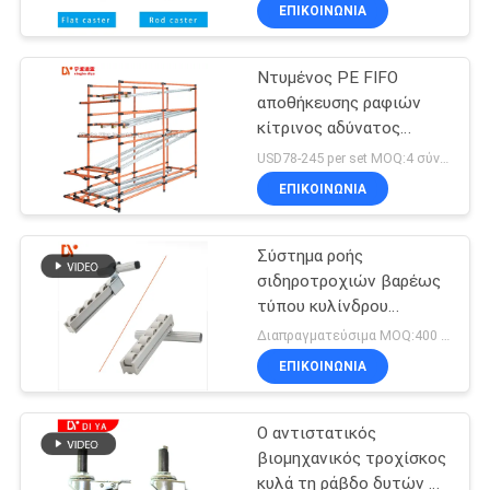
ροδών τροχίσκων
ΈΛΕΓΧΟΣ
ΕΠΙΚΟΙΝΩΝΊΑ
Ντυμένος PE FIFO
ΜΑΣ
αποθήκευσης ραφιών
ΕΛΆΤΕ
κίτρινος αδύνατος
ΣΕ
βασανισμός κυλίνδρων
USD78-245 per set MOQ:4 σύνολα
παλετών σωλήνων
ΕΠΑΦΉ
ΕΠΙΚΟΙΝΩΝΊΑ
βαρέων καθηκόντων
ΜΕ
Σύστημα ροής
σιδηροτροχιών βαρέως
ΕΙΔΉΣΕΙΣ
τύπου κυλίνδρου
τροχιάς ABS PC Placon
Διαπραγματεύσιμα MOQ:400 μέτρα
Roller
ΠΕΡΙΠΤΏΣΕΙΣ
ΕΠΙΚΟΙΝΩΝΊΑ
Ο αντιστατικός
ΖΗΤΉΣΤΕ
βιομηχανικός τροχίσκος
ΈΝΑ
κυλά τη ράβδο δυτών 3