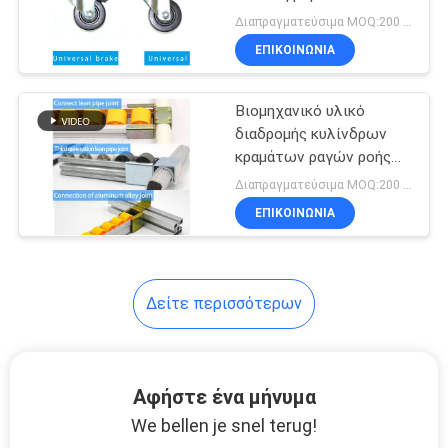
ίντσα
ΑΠΌΣΠΑΣΜΑ
Διαπραγματεύσιμα MOQ:200 σύνολα
ΕΠΙΚΟΙΝΩΝΊΑ
SITEMAP
Βιομηχανικό υλικό
διαδρομής κυλίνδρων
PRIVACY
κραμάτων ραγών ροής
για τη μεταφορά ραφιών
POLICY
Διαπραγματεύσιμα MOQ:200 μέτρα
αποθήκευσης
ΕΠΙΚΟΙΝΩΝΊΑ
Δείτε περισσότερων
Αφήστε ένα μήνυμα
We bellen je snel terug!