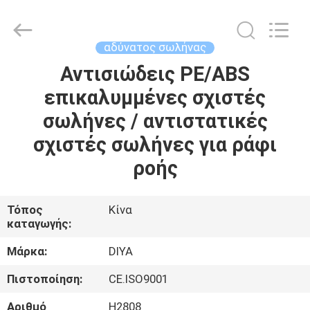
Diya
Industrial
Equipment
Co.,
Ltd..
αδύνατος σωλήνας
All
Rights
Reserved.
Αντισιώδεις PE/ABS
ΣΠΊΤΙ
επικαλυμμένες σχιστές
ΠΡΟΪΌΝΤΑ
σωλήνες / αντιστατικές
σχιστές σωλήνες για ράφι
ΠΕΡΊΠΟΥ
ροής
ΕΜΕΊΣ
Τόπος
Κίνα
καταγωγής:
ΓΎΡΟΣ
ΕΡΓΟΣΤΑΣΊΩΝ
Μάρκα:
DIYA
Πιστοποίηση:
CE.ISO9001
ΠΟΙΟΤΙΚΌΣ
Αριθμό
H2808