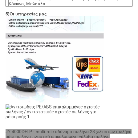
Κόκκινο, Μπλε κλπ.
5)Οι υπηρεσίες μας
JY-4000DH-P ∙ multi-role αδύναμο σωλήνα 28 χιλιοστών σωλήνα
ράφι σωλήνα πλαστικό επικαλυμμένο χάλυβα σωλήνα