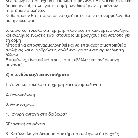
5Οι σωλήνες που έχουν επικαλυφθεί με ABS/PE είναι ευέλικτοι και
δημιουργικοί, απλοί για τη δομή των διαφόρων προϊόντων
συρτάρων σωλήνων,
Κάθε προϊόν θα μπορούσε να σχεδιαστεί και να συναρμολογηθεί
με την ιδέα σας.
6, απλό και εύκολο στη χρήση. πλαστικό επικαλυμμένο σωλήνα
και σωλήνες ενώσεις είναι σταθερές με βρόγχους και νάτλους για
τη δομή
Μπορεί να αποσυναρμολογηθεί και να επαναχρησιμοποιηθεί ο
σωλήνας και οι αρθρώσεις σωλήνων για την συναρμολόγηση
άλλων
Επομένως, είναι φιλικό προς το περιβάλλον και ανθρώπινη
μηχανική.
3) Επενδύσεις
Α
μειονεκτήματα
1. Απλό και εύκολο στη χρήση και συναρμολόγηση
2. Ανακύκλωση
3. Αντι-τσίχλας
4. Ισχυρή αντοχή στη διάβρωση
5Γλαστική επιφάνεια
6. Κατάλληλο για διάφορα συστήματα σωλήνων ή τροχούς