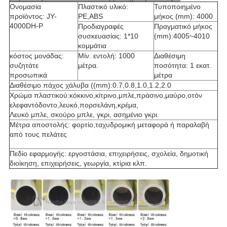
Ονομασία
Πλαστικό υλικό:
Τυποποιημένο
προϊόντος: JY-
PE,ABS
μήκος (mm): 4000
4000DH-P
Προδιαγραφές
Πραγματικό μήκος
συσκευασίας: 1*10
(mm):4005~4010
κομμάτια
κόστος μονάδας:
Μίν. εντολή: 1000
Διαθέσιμη
συζητάτε
μέτρα.
ποσότητα: 1 εκατ.
προσωπικά
μέτρα
Διαθέσιμο πάχος χάλυβα ((mm):0.7,0.8,1.0,1.2,2.0
Χρώμα πλαστικού:κόκκινο,κίτρινο,μπλε,πράσινο,μαύρο,οτόν
ελεφαντόδοντο,λευκό,πορσελάνη,κρέμα,
Λευκό μπλε, σκούρο μπλε, γκρι, ασημένιο γκρι.
Μέτρα αποστολής: φορτίο,ταχυδρομική μεταφορά ή παραλαβή
από τους πελάτες
Πεδίο εφαρμογής: εργοστάσια, επιχειρήσεις, σχολεία, δημοτική
διοίκηση, επιχειρήσεις, γεωργία, κτίρια κλπ.