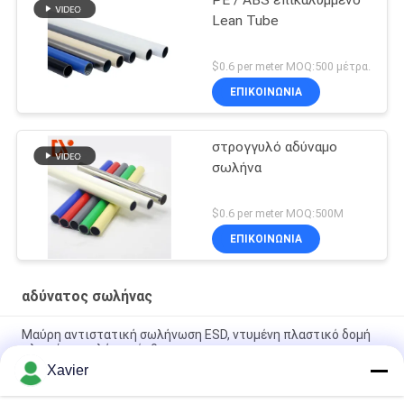
PE / ABS επικαλυμμένο
Lean Tube
$0.6 per meter MOQ:500 μέτρα.
ΕΠΙΚΟΙΝΩΝΊΑ
στρογγυλό αδύναμο
σωλήνα
$0.6 per meter MOQ:500M
ΕΠΙΚΟΙΝΩΝΊΑ
αδύνατος σωλήνας
Μαύρη αντιστατική σωλήνωση ESD, ντυμένη πλαστικό δομή
πλαισίων σωλήνων όρθια
Xavier
Ντυμένη πλαστικό απόδειξη 28mm σκουριάς σωλήνων ESD
διάμετρος για την εύκαμπτη δομή