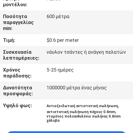
ΈΛΕΓΧΟΣ
μοντέλου:
Ποσότητα
600 μέτρα
ΜΑΣ
παραγγελίας
min:
ΕΛΆΤΕ
Τιμή:
$0.6 per meter
ΣΕ
ΕΠΑΦΉ
Συσκευασία
νάυλον τσάντες ή ανάγκη πελατών
λεπτομέρειες:
ΜΕ
Χρόνος
5-25 ημέρες
παράδοσης:
ΕΙΔΉΣΕΙΣ
Δυνατότητα
1000000 μέτρα ένας μήνας
προσφοράς:
ΠΕΡΙΠΤΏΣΕΙΣ
Υψηλό φως:
,
Αντιοξειδωτική αντιστατική σωλήνωση
,
αντιστατική σωλήνωση πάχους 0.8mm
ντυμένος πολυαιθυλένιο σωλήνας 0.8mm
ΖΗΤΉΣΤΕ
χάλυβα
ΈΝΑ