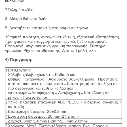
κυλίνδρων
7Σκληρό σχέδιο.
8. Μακρά διάρκεια ζωής
9. Ακατάβλητη κατασκευή στα ράφια σωλήνων
10Υψηλή ποιότητα, ανταγωνιστική τιμή, εξαιρετική εξυπηρέτηση,
προηγμένες και επαγγελματικές τεχνικές
Πεδίο εφαρμογής
Εφαρμογή: Φαρμακευτική γραμμή παραγωγής, Σύστημα
γραφείου, Ρίχτες αποθήκευσης, Δείκτες
Τρόλεϊ, κλπ.
4) Περιγραφή:
1
Επεξεργασία
Χάλυβα χάλυβα χάλυβα →Καθαρό και
κόψιμο→Κατρίγγυλο→Αδιάβροχο συγκολλημένο→Προστασία
από τη σκουριά στο εσωτερικό→Καταστροφή του σωλήνα σε
πιο στρογγυλό και ευθείο→Πλαστικό
επίστρωμα→Αποψύχωση→Αναψύχωση→Κατρίβωση σε
μήκος→Πακετοποίηση;
2
Υλικό: πλαστική επικάλυψη ABS PEESD + σιδερένιοι σωλήνες +
αντιτριβή ·
3
Εξωτερική διάμετρος: 28±0,2 mm·
4
Εσωτερική διάμετρος: 26 mm-27,2 mm·
5
Δάχος:0.8mm/1.0mm/1.2mm/1.5mm/2.0mm·
6
Χρώματα: Μπεζ, Ελεφαντόδοντο, Μαύρο, Γκρι, Πράσινο,