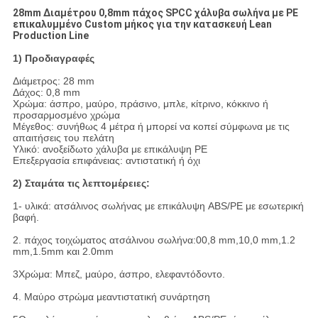
28mm Διαμέτρου 0,8mm πάχος SPCC χάλυβα σωλήνα με PE
επικαλυμμένο Custom μήκος για την κατασκευή Lean
Production Line
1) Προδιαγραφές
Διάμετρος: 28 mm
Δάχος: 0,8 mm
Χρώμα: άσπρο, μαύρο, πράσινο, μπλε, κίτρινο, κόκκινο ή
προσαρμοσμένο χρώμα
Μέγεθος: συνήθως 4 μέτρα ή μπορεί να κοπεί σύμφωνα με τις
απαιτήσεις του πελάτη
Υλικό: ανοξείδωτο χάλυβα με επικάλυψη PE
Επεξεργασία επιφάνειας: αντιστατική ή όχι
2) Σταμάτα τις λεπτομέρειες:
1- υλικά: ατσάλινος σωλήνας με επικάλυψη ABS/PE με εσωτερική
βαφή.
2. πάχος τοιχώματος ατσάλινου σωλήνα:00,8 mm,10,0 mm,1.2
mm,1.5mm και 2.0mm
3Χρώμα: Μπεζ, μαύρο, άσπρο, ελεφαντόδοντο.
4. Μαύρο στρώμα με
αντιστατική συνάρτηση