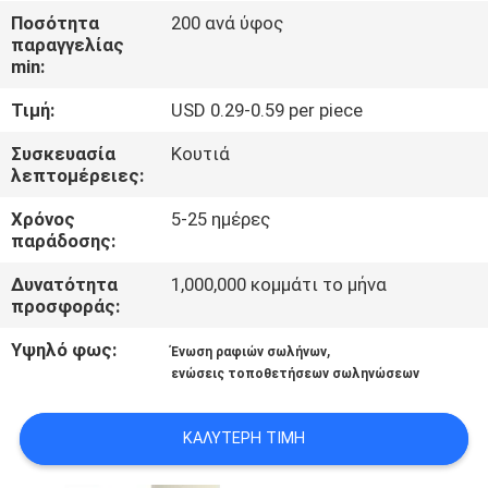
ΈΛΕΓΧΟΣ
Ποσότητα
200 ανά ύφος
παραγγελίας
min:
ΜΑΣ
Τιμή:
USD 0.29-0.59 per piece
ΕΛΆΤΕ
ΣΕ
Συσκευασία
Κουτιά
λεπτομέρειες:
ΕΠΑΦΉ
Χρόνος
5-25 ημέρες
ΜΕ
παράδοσης:
Δυνατότητα
1,000,000 κομμάτι το μήνα
ΕΙΔΉΣΕΙΣ
προσφοράς:
Υψηλό φως:
,
Ένωση ραφιών σωλήνων
ΠΕΡΙΠΤΏΣΕΙΣ
ενώσεις τοποθετήσεων σωληνώσεων
ΖΗΤΉΣΤΕ
ΚΑΛΎΤΕΡΗ ΤΙΜΉ
ΈΝΑ