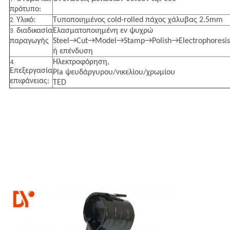
πρότυπο:
Υλικό:
Τυποποιημένος cold-rolled πάχος χάλυβας 2.5mm
2.
διαδικασία
Ελασματοποιημένη εν ψυχρώ
3.
παραγωγής
Steel→Cut→Model→Stamp→Polish→Electrophoresis
ή επένδυση
Ηλεκτροφόρηση,
4.
Επεξεργασία
Pla ψευδάργυρου/νικελίου/χρωμίου
επιφάνειας:
TED