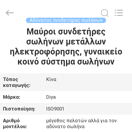
Diya
Industrial
Equipment
Co.,
Ltd..
Αδύνατος συνδετήρας σωλήνων
All
Rights
Reserved.
Μαύροι συνδετήρες
ΣΠΊΤΙ
σωλήνων μετάλλων
ΠΡΟΪΌΝΤΑ
ηλεκτροφόρησης, γυναικείο
κοινό σύστημα σωλήνων
ΠΕΡΊΠΟΥ
ΕΜΕΊΣ
Τόπος
Κίνα
καταγωγής:
ΓΎΡΟΣ
Μάρκα:
Diya
ΕΡΓΟΣΤΑΣΊΩΝ
Πιστοποίηση:
ISO9001
Αριθμό
μέγεθος πελατών αλλά για τον
ΠΟΙΟΤΙΚΌΣ
μοντέλου:
αδύνατο σωλήνα