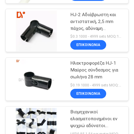
HJ-2 Αδιάβρωστη και
αντιστατική, 2,5 mm
πάχος, αδύναμη
μεταλλική σύνδεση
$0.3 1000 - 4999 sets MOQ:1000
σωλήνων
ΕΠΙΚΟΙΝΩΝΊΑ
Ηλεκτροφορέζα HJ-1
Μαύρος σύνδεσμος για
σωλήνα 28 mm
$0.19 1000 - 4999 sets MOQ:1000
ΕΠΙΚΟΙΝΩΝΊΑ
Βιομηχανικοί
ελασματοποιημένοι εν
ψυχρώ αδύνατοι
συνδετήρες σωλήνων
USD0.85-1.54 per meter MOQ:600 μέτρα