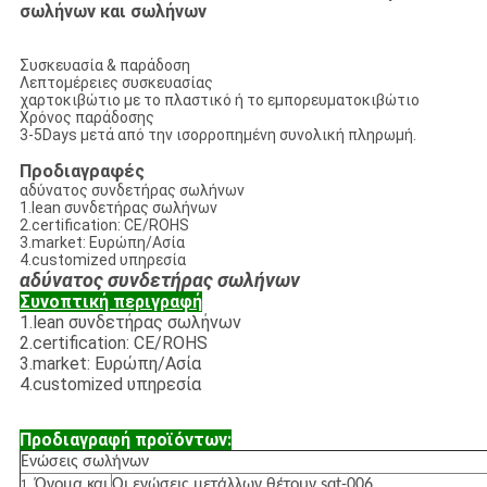
σωλήνων και σωλήνων
Συσκευασία & παράδοση
Λεπτομέρειες συσκευασίας
χαρτοκιβώτιο με το πλαστικό ή το εμπορευματοκιβώτιο
Χρόνος παράδοσης
3-5Days μετά από την ισορροπημένη συνολική πληρωμή.
Προδιαγραφές
αδύνατος συνδετήρας σωλήνων
1.lean συνδετήρας σωλήνων
2.certification: CE/ROHS
3.market: Ευρώπη/Ασία
4.customized υπηρεσία
αδύνατος συνδετήρας σωλήνων
Συνοπτική περιγραφή
1.lean συνδετήρας σωλήνων
2.certification: CE/ROHS
3.market: Ευρώπη/Ασία
4.customized υπηρεσία
Προδιαγραφή προϊόντων:
Ενώσεις σωλήνων
Όνομα και
Οι ενώσεις μετάλλων θέτουν sqt-006
1.