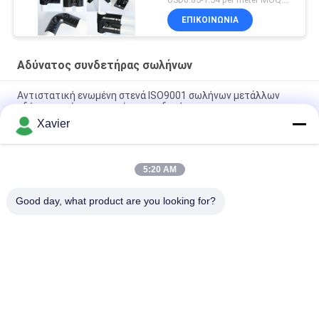
μετάλλων για τον πάγκο
ΕΠΙΚΟΙΝΩΝΊΑ
εργασίας ESD/τον
πίνακα εργασίας
Αδύνατος συνδετήρας σωλήνων
Αντιστατική ενωμένη στενά ISO9001 σωλήνων μετάλλων
αδύνατη κρύο πιστοποίηση συνδετήρων
Xavier
Το πάχος 2.3mm σωλήνας μετάλλων ενώνει/ένωση ραφιών
σωλήνων για το σύστημα γραφείων γραφείων
5:20 AM
Το αντιστατικό αδύνατο κρύο συνδετήρων σωλήνων ένωσε
στενά τον τοίχο 2.0mm πυκνά για συγκεντρώνει τη γραμμή
Good day, what product are you looking for?
Λαϊκή κατηγορία
Όλα
Αδύνατος 
Αδύνατος Σωλήνας
Συνδετήρας 
Σωλήνων
Συσκευές Για 
Τρόπος Τροχιάς 