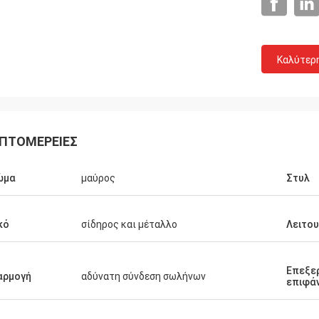
Καλύτερ
Thinh-Βιετνάμ
Τηλεπικοινωνί
johnson, παρακαλώ τακτοποιήστε
Ναι, αγοράζουμε πάντα 
μέτρα 2808 αδύνατος σωλήνας,
κάρρων και εργασίας Tot
 ελεφαντόδοντου.
γρήγορη και θερμή εται
ΠΤΟΜΈΡΕΙΕΣ
ώμα
μαύρος
Στυλ
κό
σίδηρος και μέταλλο
Λειτου
Επεξε
αρμογή
αδύνατη σύνδεση σωλήνων
επιφά