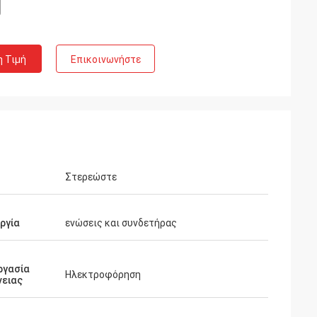
η Τιμή
Επικοινωνήστε
ες Huawei
τον πίνακα
e. Αυτό είναι η
ρεία υπηρεσιών.
Στερεώστε
ργία
ενώσεις και συνδετήρας
ργασία
Ηλεκτροφόρηση
νειας