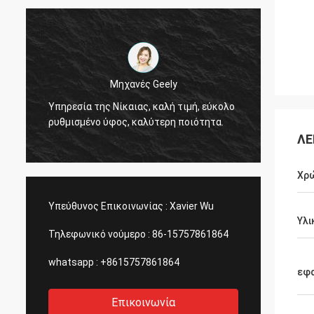
Μηχανές Geely
Γεια, 
Υπηρεσία της Νίκαιας, καλή τιμή, εύκολο
12000 
ρυθμισμένο ύφος, καλύτερη ποιότητα.
χρώμα
ΛΕ
Χρ
Υπεύθυνος Επικοινωνίας :
Xavier Wu
Υλι
Τηλεφωνικό νούμερο :
86-15757861864
whatsapp :
+8615757861864
εφ
Επικοινωνία