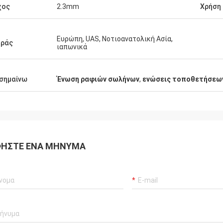
χος
2.3mm
Χρήση
Ευρώπη, UAS, Νοτιοανατολική Ασία,
οράς
ιαπωνικά
σημαίνω
Ένωση ραφιών σωλήνων
,
ενώσεις τοποθετήσεω
ΉΣΤΕ ΈΝΑ ΜΉΝΥΜΑ