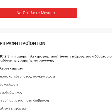
Να Στείλετε Μήνυμα
ΡΙΓΡΑΦΉ ΠΡΟΪΌΝΤΩΝ
C 2.3mm μαύρη ηλεκτροφορητική ένωση πάχους του αδύνατου σω
 αδύνατης γραμμής παραγωγής
λεονεκτήματα
πλός και εύχρηστος, συγκεντρώστε
νακύκλωση
ντιοξειδωτικός
σχυρή αντίσταση στη διάβρωση
τιλπνή επιφάνεια