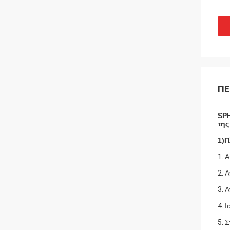
ΠΕ
SPH
της
1)
Π
1.
Α
2.
Α
3.
Α
4.
Ι
5.
Σ