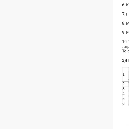
6.
Κ
7.
Γ
8.
Μ
9.
Ε
10.
παρ
Το 
2)Π
1
2
3
4
5
6