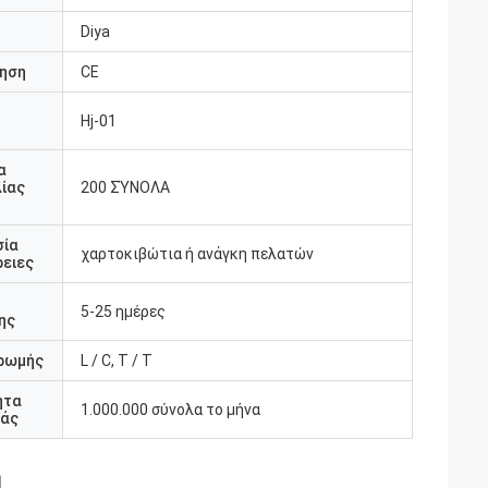
Diya
ηση
CE
Hj-01
υ
α
ίας
200 ΣΎΝΟΛΑ
σία
χαρτοκιβώτια ή ανάγκη πελατών
ειες
5-25 ημέρες
ης
ρωμής
L / C, T / T
ητα
1.000.000 σύνολα το μήνα
άς