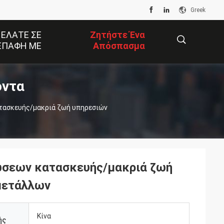
Greek
 ΕΛΆΤΕ ΣΕ
Ζητήστε Ένα
ΕΠΑΦΉ ΜΕ
Απόσπασμα
όντα
描
τασκευής/μακριά ζωή υπηρεσιών
述
σεων κατασκευής/μακριά ζωή
μετάλλων
Κίνα
ής