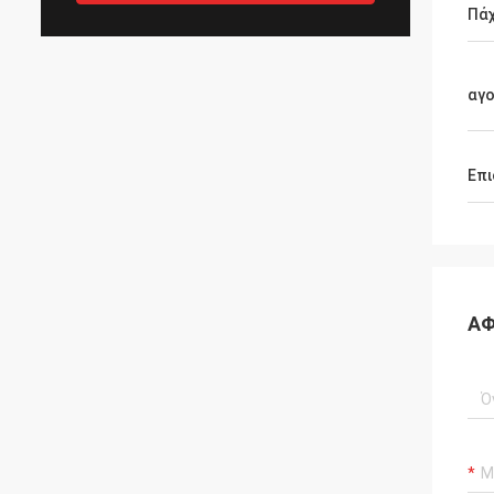
Πά
αγ
Επι
ΑΦ