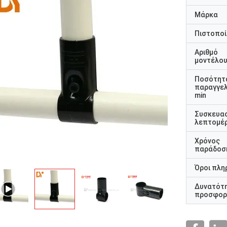
Μάρκα
Πιστοποί
Αριθμό
μοντέλο
Ποσότητ
παραγγελ
min
Συσκευα
λεπτομέρ
Χρόνος
παράδοσ
Όροι πλη
Δυνατότ
προσφορ