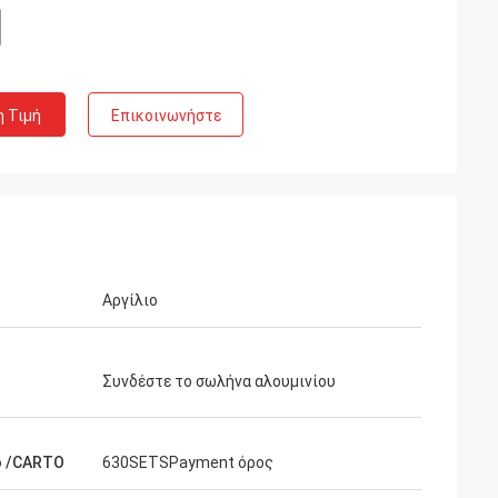
η Τιμή
Επικοινωνήστε
Αργίλιο
Συνδέστε το σωλήνα αλουμινίου
ο /CARTO
630SETSPayment όρος