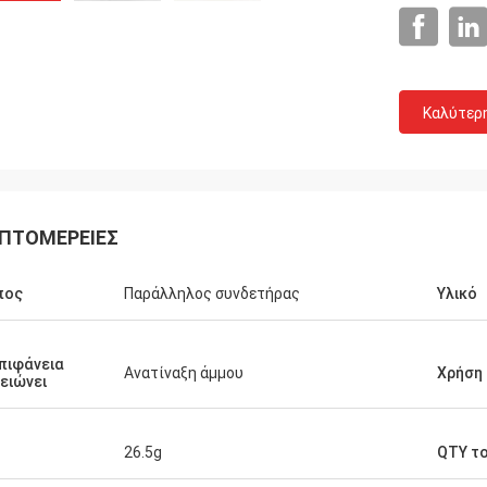
Καλύτερ
Τηλεπικοινωνίες Huawei
γοράζουμε πάντα τον πίνακα
 και εργασίας Tote. Αυτό είναι η
η και θερμή εταιρεία υπηρεσιών.
ΠΤΟΜΈΡΕΙΕΣ
πος
Παράλληλος συνδετήρας
Υλικό
πιφάνεια
Ανατίναξη άμμου
Χρήση
ειώνει
26.5g
QTY τ