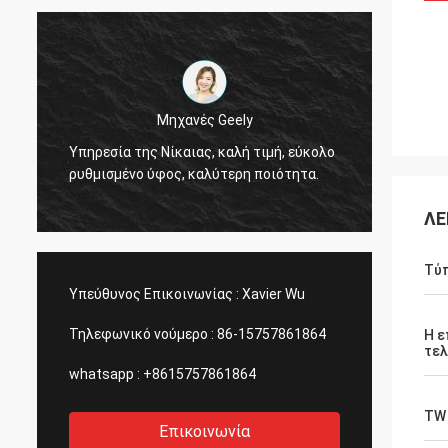
Thinh-Βιετνάμ
Γεια, johnson, παρακαλώ τακτοποιήστε
Ναι, α
12000 μέτρα 2808 αδύνατος σωλήνας,
κάρρων
χρώμα ελεφαντόδοντου.
γρήγορ
ΛΕ
Τύ
Υπεύθυνος Επικοινωνίας :
Xavier Wu
Τηλεφωνικό νούμερο :
86-15757861864
Η ε
τελ
whatsapp :
+8615757861864
TW
Επικοινωνία