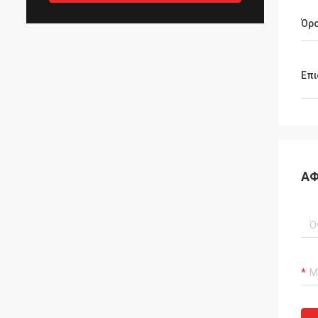
Όρ
Επι
ΑΦ