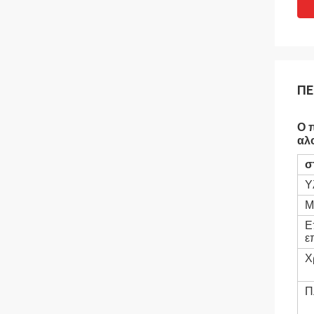
ΠΕ
Ο 
αλ
σ
Υ
Μ
Ε
ε
Χ
Π