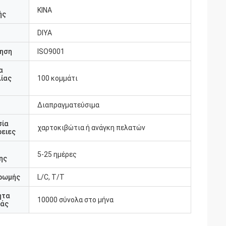
ΚΙΝΑ
ής
DIYA
ηση
ISO9001
α
ίας
100 κομμάτι
Διαπραγματεύσιμα
σία
χαρτοκιβώτια ή ανάγκη πελατών
ειες
5-25 ημέρες
ης
ρωμής
L/C, T/T
ητα
10000 σύνολα στο μήνα
άς