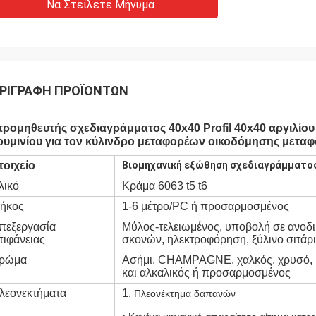
Να Στείλετε Μήνυμα
ΡΙΓΡΑΦΉ ΠΡΟΪΌΝΤΩΝ
προμηθευτής σχεδιαγράμματος 40x40 Profil 40x40 αργιλίο
ουμινίου για τον κύλινδρο μεταφορέων οικοδόμησης μετα
τοιχείο
Βιομηχανική εξώθηση σχεδιαγράμματο
λικό
Κράμα 6063 t5 t6
ήκος
1-6 μέτρο/PC ή προσαρμοσμένος
πεξεργασία
Μύλος-τελειωμένος, υποβολή σε ανοδ
πιφάνειας
σκονών, ηλεκτροφόρηση, ξύλινο σιτάρι
ρώμα
Ασήμι, CHAMPAGNE, χαλκός, χρυσό, 
και αλκαλικός ή προσαρμοσμένος
λεονεκτήματα
1.
Πλεονέκτημα δαπανών