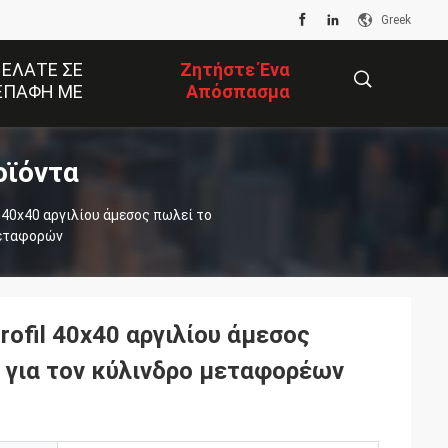
Greek
 ΕΛΆΤΕ ΣΕ
Ζητήστε Ένα
ΕΠΑΦΉ ΜΕ
Απόσπασμα
οϊόντα
描
 40x40 αργιλίου άμεσος πωλεί το
μεταφορών
述
ofil 40x40 αργιλίου άμεσος
 για τον κύλινδρο μεταφορέων