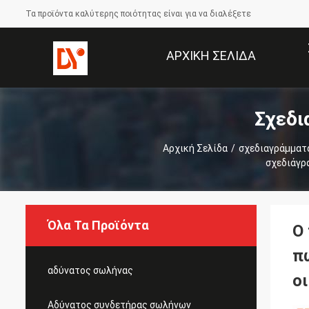
Τα προϊόντα καλύτερης ποιότητας είναι για να διαλέξετε
ΑΡΧΙΚΉ ΣΕΛΊΔΑ
Σχεδι
Αρχική Σελίδα
/
σχεδιαγράμματ
σχεδιάγρ
Όλα Τα Προϊόντα
Ο
π
αδύνατος σωλήνας
ο
Αδύνατος συνδετήρας σωλήνων