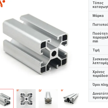
Τόπος
καταγωγ
Μάρκα
Πιστοποί
Ποσότητ
παραγγελ
min
Τιμή
Συσκευα
λεπτομέρ
Χρόνος
παράδοσ
Όροι πλη
Δυνατότ
προσφορ