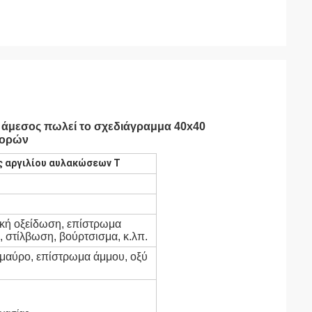
υ άμεσος πωλεί το σχεδιάγραμμα 40x40
φορών
ς αργιλίου αυλακώσεων Τ
ική οξείδωση, επίστρωμα
, στίλβωση, βούρτσισμα, κ.λπ.
μαύρο, επίστρωμα άμμου, οξύ