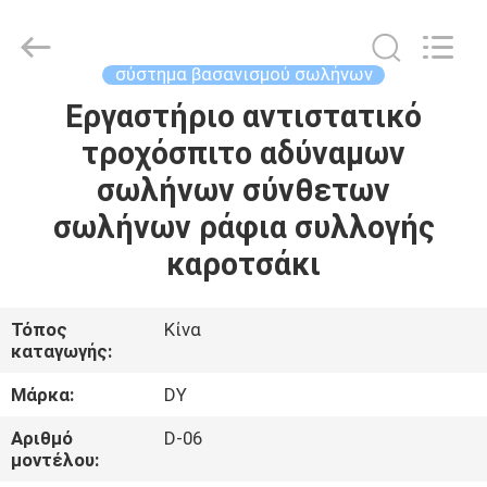
Diya
Industrial
Equipment
Co.,
Ltd..
σύστημα βασανισμού σωλήνων
All
Rights
Reserved.
Εργαστήριο αντιστατικό
ΣΠΊΤΙ
τροχόσπιτο αδύναμων
ΠΡΟΪΌΝΤΑ
σωλήνων σύνθετων
σωλήνων ράφια συλλογής
ΠΕΡΊΠΟΥ
καροτσάκι
ΕΜΕΊΣ
Τόπος
Κίνα
καταγωγής:
ΓΎΡΟΣ
ΕΡΓΟΣΤΑΣΊΩΝ
Μάρκα:
DY
Αριθμό
D-06
ΠΟΙΟΤΙΚΌΣ
μοντέλου: