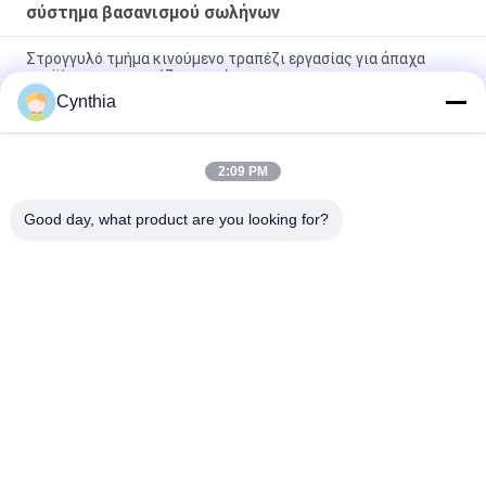
σύστημα βασανισμού σωλήνων
Στρογγυλό τμήμα κινούμενο τραπέζι εργασίας για άπαχα
προϊόντα και τραπέζι εργασίας
Cynthia
Χρωματισμένο επίστρωμα ψεκασμού συστημάτων
βασανισμού σωλήνων σωλήνων για το εργαστήριο λογιστικό
2:09 PM
Το πλαστικό έντυσε την αδύνατη προσαρμογή ραφιών
σωλήνων κοινή για βιομηχανικό
Good day, what product are you looking for?
Λαϊκή κατηγορία
Όλα
Αδύνατος 
Αδύνατος Σωλήνας
Συνδετήρας 
Σωλήνων
Συσκευές Για 
Τρόπος Τροχιάς 
Σπασμένους 
Placon
Σωλήνες
Αδύνατος Σωλήνας 
Συνδετήρας 
Αργιλίου
Σωλήνων Αργιλίου