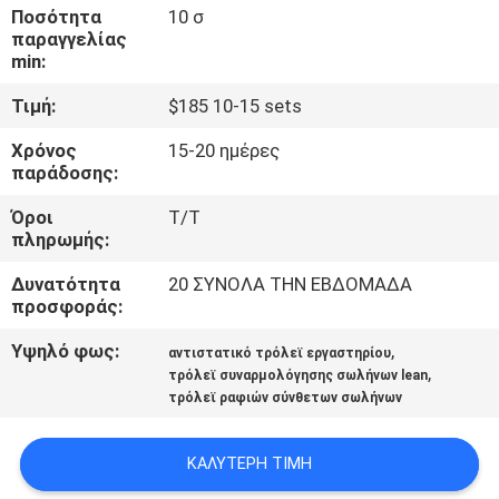
ΈΛΕΓΧΟΣ
Ποσότητα
10 σ
παραγγελίας
min:
ΜΑΣ
Τιμή:
$185 10-15 sets
ΕΛΆΤΕ
Χρόνος
15-20 ημέρες
ΣΕ
παράδοσης:
ΕΠΑΦΉ
Όροι
Τ/Τ
ΜΕ
πληρωμής:
Δυνατότητα
20 ΣΥΝΟΛΑ ΤΗΝ ΕΒΔΟΜΑΔΑ
ΕΙΔΉΣΕΙΣ
προσφοράς:
Υψηλό φως:
,
αντιστατικό τρόλεϊ εργαστηρίου
,
ΠΕΡΙΠΤΏΣΕΙΣ
τρόλεϊ συναρμολόγησης σωλήνων lean
τρόλεϊ ραφιών σύνθετων σωλήνων
ΖΗΤΉΣΤΕ
ΚΑΛΎΤΕΡΗ ΤΙΜΉ
ΈΝΑ