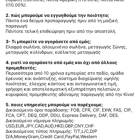
((10.00%).
2. πώς μπορούμε να εγγυηθούμε την ποιότητα;
Πάντα ένα δείγμα προπαραγωγής πριν από τη μαζική
παραγωγή·
Πάντοτε τελική επιθεώρηση πριν από την αποστολή.
3- Τι μπορείτε να αγοράσετε από εμάς;
Ελαφρά σωλήνα, αλουμινένιο σωλήνα, μεταγωγός ζώνης,
μεταγωγός κυλίνδρων, ευέλικτος μεταγωγός
4. γιατί να αγοράσετε από εμάς και όχι από άλλους
προμηθευτές;
Περισσότερα από 10 χρόνια εμπειρίας στο πεδίο, ομάδα
έρευνας και ανάπτυξης, σύστημα διαχείρισης υψηλής
ποιότητας, έλεγχος κόστους και ανταγωνιστική τιμή,
γρήγορη και αποτελεσματική εξυπηρέτηση πελατών,ο
κορυφαίος προμηθευτής αδύναμης παραγωγής από την Κίνα!
5. ποιες υπηρεσίες μπορούμε να παρέχουμε;
Δικαιούμενοι όροι παράδοσης: FOB, CFR, CIF, EXW, FAS, CIP,
FCA, CPT, DEQ, DDP, DDU, Express Delivery, DAF, DES.
Δικαιούμενο νόμισμα πληρωμής:
USD,EUR,JPY,CAD,AUD,HKD,GBP,CNY,CHF·
Δικαιούμενος τύπος πληρωμής: T/T,L/C,D/P
D/A,MoneyGram,Credit Card,PayPal,Western