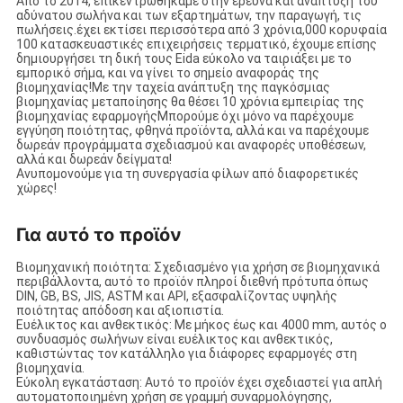
Από το 2014, επικεντρωθήκαμε στην έρευνα και ανάπτυξη του
αδύνατου σωλήνα και των εξαρτημάτων, την παραγωγή, τις
πωλήσεις.έχει εκτίσει περισσότερα από 3 χρόνια,000 κορυφαία
100 κατασκευαστικές επιχειρήσεις τερματικό, έχουμε επίσης
δημιουργήσει τη δική τους Eida εύκολο να ταιριάξει με το
εμπορικό σήμα, και να γίνει το σημείο αναφοράς της
βιομηχανίας!Με την ταχεία ανάπτυξη της παγκόσμιας
βιομηχανίας μεταποίησης θα θέσει 10 χρόνια εμπειρίας της
βιομηχανίας εφαρμογήςΜπορούμε όχι μόνο να παρέχουμε
εγγύηση ποιότητας, φθηνά προϊόντα, αλλά και να παρέχουμε
δωρεάν προγράμματα σχεδιασμού και αναφορές υποθέσεων,
αλλά και δωρεάν δείγματα!
Ανυπομονούμε για τη συνεργασία φίλων από διαφορετικές
χώρες!
Για αυτό το προϊόν
Βιομηχανική ποιότητα: Σχεδιασμένο για χρήση σε βιομηχανικά
περιβάλλοντα, αυτό το προϊόν πληροί διεθνή πρότυπα όπως
DIN, GB, BS, JIS, ASTM και API, εξασφαλίζοντας υψηλής
ποιότητας απόδοση και αξιοπιστία.
Ευέλικτος και ανθεκτικός: Με μήκος έως και 4000 mm, αυτός ο
συνδυασμός σωλήνων είναι ευέλικτος και ανθεκτικός,
καθιστώντας τον κατάλληλο για διάφορες εφαρμογές στη
βιομηχανία.
Εύκολη εγκατάσταση: Αυτό το προϊόν έχει σχεδιαστεί για απλή
αυτοματοποιημένη χρήση σε γραμμή συναρμολόγησης,