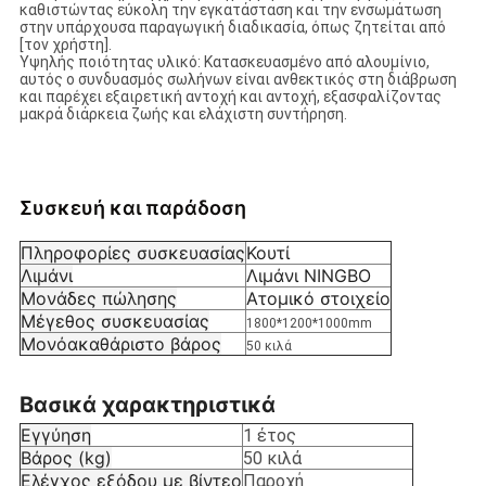
καθιστώντας εύκολη την εγκατάσταση και την ενσωμάτωση
στην υπάρχουσα παραγωγική διαδικασία, όπως ζητείται από
[τον χρήστη].
Υψηλής ποιότητας υλικό: Κατασκευασμένο από αλουμίνιο,
αυτός ο συνδυασμός σωλήνων είναι ανθεκτικός στη διάβρωση
και παρέχει εξαιρετική αντοχή και αντοχή, εξασφαλίζοντας
μακρά διάρκεια ζωής και ελάχιστη συντήρηση.
Συσκευή και παράδοση
Πληροφορίες συσκευασίας
Κουτί
Λιμάνι
Λιμάνι NINGBO
Μονάδες πώλησης
Ατομικό στοιχείο
Μέγεθος συσκευασίας
1800*1200*1000mm
Μονόακαθάριστο βάρος
50 κιλά
Βασικά χαρακτηριστικά
Εγγύηση
1 έτος
Βάρος (kg)
50 κιλά
Ελέγχος εξόδου με βίντεο
Παροχή