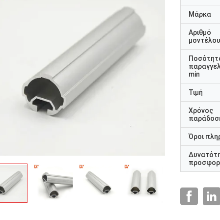
Μάρκα
Αριθμό
μοντέλο
Ποσότητ
παραγγελ
min
Τιμή
Χρόνος
παράδοσ
Όροι πλη
Δυνατότ
προσφορ