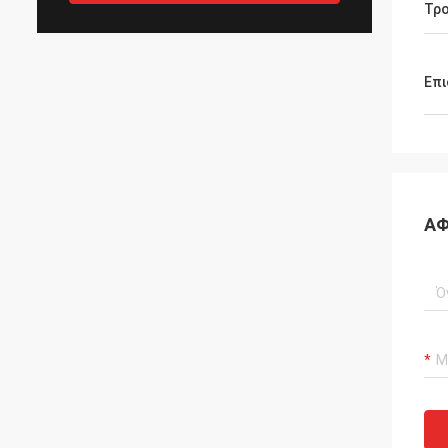
Τρ
Επι
ΑΦ