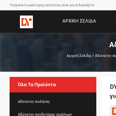
Τα προϊόντα καλύτερης ποιότητας είναι για να διαλέξετε
ΑΡΧΙΚΉ ΣΕΛΊΔΑ
Α
Αρχική Σελίδα
/
Αδύνατος σω
Όλα Τα Προϊόντα
D
γ
αδύνατος σωλήνας
Αδύνατος συνδετήρας σωλήνων