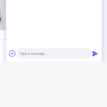
Photo
Video Call
Audio Call