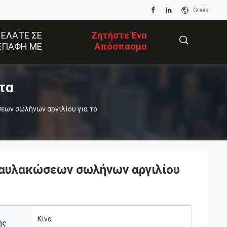
Greek
 ΕΛΆΤΕ ΣΕ
Ζητήστε Ένα
ΕΠΑΦΉ ΜΕ
Απόσπασμα
τα
描
εων σωλήνων αργιλίου για το
述
-αυλακώσεων σωλήνων αργιλίου
Κίνα
ής