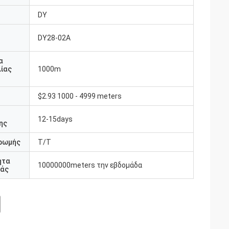
DY
DY28-02A
υ
α
ίας
1000m
$2.93 1000 - 4999 meters
12-15days
ης
ρωμής
T/T
ητα
10000000meters την εβδομάδα
άς