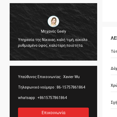
Thinh-Βιετνάμ
Geely
Γεια, johnson, παρακαλώ τακτοποιήστε
ΛΕ
καλή τιμή, εύκολο
12000 μέτρα 2808 αδύνατος σωλήνας,
τερη ποιότητα.
χρώμα ελεφαντόδοντου.
Τό
Δά
Υπεύθυνος Επικοινωνίας :
Xavier Wu
Χρ
Τηλεφωνικό νούμερο :
86-15757861864
whatsapp :
+8615757861864
Σχή
Επικοινωνία