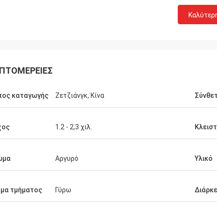
Καλύτερ
Τηλεπικοινωνίες Huawei
Ναι, αγοράζουμε πάντα τον πίνακα
ΠΤΟΜΈΡΕΙΕΣ
κάρρων και εργασίας Tote. Αυτό είναι η
γρήγορη και θερμή εταιρεία υπηρεσιών.
πος καταγωγής
Ζετζιάνγκ, Κίνα
Σύνθετ
χος
1.2 - 2,3 χιλ.
Κλειστ
ώμα
Αργυρό
Υλικό
μα τμήματος
Γύρω
Διάρκε