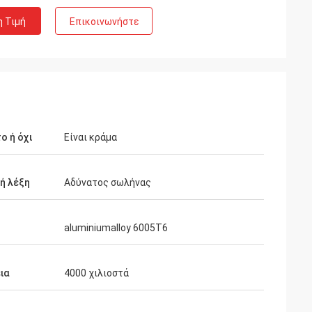
η Τιμή
Επικοινωνήστε
ο ή όχι
Είναι κράμα
ή λέξη
Αδύνατος σωλήνας
aluminiumalloy 6005T6
ια
4000 χιλιοστά